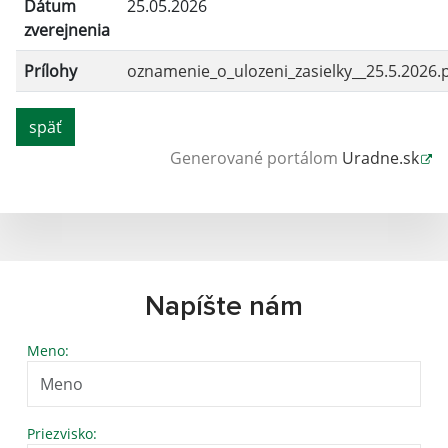
Dátum
25.05.2026
zverejnenia
Prílohy
oznamenie_o_ulozeni_zasielky__25.5.2026.
späť
Generované portálom
Uradne.sk
Napíšte nám
Meno:
Priezvisko: