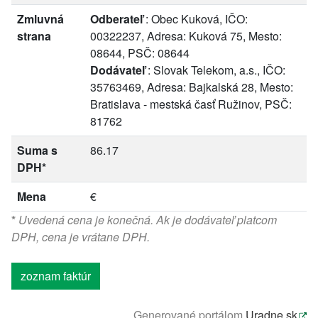
Zmluvná
Odberateľ
: Obec Kuková, IČO:
strana
00322237, Adresa: Kuková 75, Mesto:
08644, PSČ: 08644
Dodávateľ
: Slovak Telekom, a.s., IČO:
35763469, Adresa: Bajkalská 28, Mesto:
Bratislava - mestská časť Ružinov, PSČ:
81762
Suma s
86.17
DPH*
Mena
€
*
Uvedená cena je konečná. Ak je dodávateľ platcom
DPH, cena je vrátane DPH.
zoznam faktúr
Generované portálom
Uradne.sk