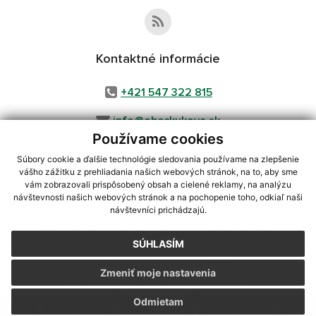
Kontaktné informácie
+421 547 322 815
info@obeckukova.sk
Používame cookies
Súbory cookie a ďalšie technológie sledovania používame na zlepšenie
vášho zážitku z prehliadania našich webových stránok, na to, aby sme
využite možnosť získavania aktuálnych informácií s využitím RSS
,
vám zobrazovali prispôsobený obsah a cielené reklamy, na analýzu
CMS systém (redakčný) systém ECHELON 2,
Mapa stránok
,
web portál
,
návštevnosti našich webových stránok a na pochopenie toho, odkiaľ naši
návštevníci prichádzajú.
webhosting
,
webex.digital, s.r.o.
,
domény
,
registrácia domény
,
spoločnosť webex.digital, s.r.o.
,
technický prevádzkovateľ
SÚHLASÍM
Posledná aktualizácia:
26.05.2026
Zmeniť moje nastavenia
Vytlačiť stránku
|
Vyhlásenie o prístupnosti
Autorské práva
|
Cookies
Odmietam