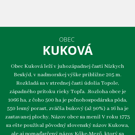
OBEC
KUKOVÁ
Obec Kuková leží v juhozápadnej časti Nízkych
Beskýd, v nadmorskej výške približne 205 m.
Rozkladá sa v strednej časti údolia Topole,
západného prítoku rieky Topľa. .Rozloha obce je
1066 ha, z čoho 500 ha je poľnohospodárska pôda,
550 lesný porast, zväčša bukový (až 90%) a 16 ha je
zastavanej plochy. Názov obce sa menil V roku 1773
sa ešte používal pôvodný slovenský názov Kukowa,
ale aj pomaďarčený názov Kőke-Mező, ktorý sa