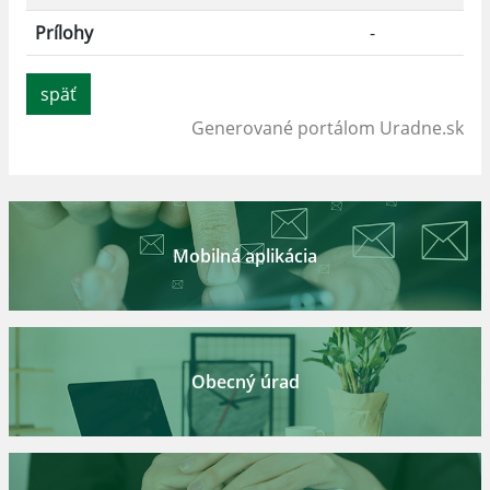
Prílohy
-
späť
Generované portálom
Uradne.sk
Mobilná aplikácia
Obecný úrad