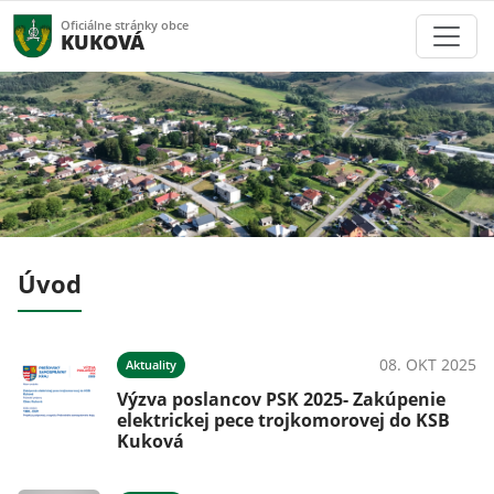
Oficiálne stránky obce
KUKOVÁ
Úvod
023
08. OKT 2025
Aktuality
Výzva poslancov PSK 2025- Zakúpenie
elektrickej pece trojkomorovej do KSB
Kuková
023