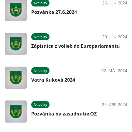
26. JÚN 2024
Aktuality
a
Pozvánka 27.6.2024
023
20. JÚN 2024
Aktuality
Zápisnica z volieb do Europarlamentu
023
02. MÁJ 2024
Aktuality
Vatra Kuková 2024
023
29. APR 2024
Aktuality
Pozvánka na zasadnutie OZ